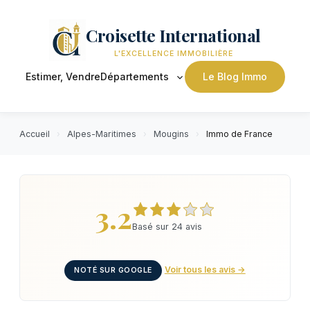
Croisette International
L'EXCELLENCE IMMOBILIÈRE
Estimer, Vendre
Départements
Le Blog Immo
Accueil
›
Alpes-Maritimes
›
Mougins
›
Immo de France
3.2
Basé sur 24 avis
Voir tous les avis →
NOTÉ SUR GOOGLE